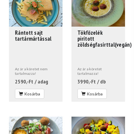
Rántott sajt
Tökfőzelék
tartármártással
pirított
zöldségfasírttal(vegán)
Az ár a köretet nem
Az ár a köretet
tartalmazza!
tartalmazza!
2590,-Ft
/ adag
3990,-Ft
/ db
Kosárba
Kosárba