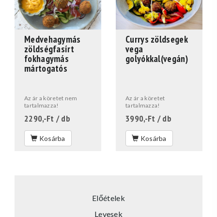
Medvehagymás
Currys zöldsegek
zöldségfasírt
vega
fokhagymás
golyókkal(vegán)
mártogatós
Az ár a köretet nem
Az ár a köretet
tartalmazza!
tartalmazza!
2290,-Ft
/ db
3990,-Ft
/ db
Kosárba
Kosárba
Előételek
Levesek