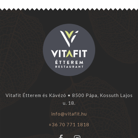
Vitafit Étterem és Kávézó • 8500 Pápa, Kossuth Lajos
u. 18.
info@vitafit.hu
+36 70 771 1818