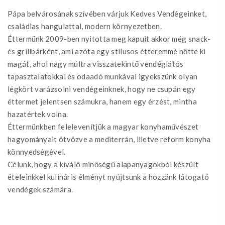
Pápa belvárosának szívében várjuk Kedves Vendégeinket,
családias hangulattal, modern környezetben.
Éttermünk 2009-ben nyitotta meg kapuit akkor még snack-
és grillbárként, ami azóta egy stílusos étteremmé nőtte ki
magát, ahol nagy múltra visszatekintő vendéglátós
tapasztalatokkal és odaadó munkával igyekszünk olyan
légkört varázsolni vendégeinknek, hogy ne csupán egy
éttermet jelentsen számukra, hanem egy érzést, mintha
hazatértek volna.
Éttermünkben felelevenítjük a magyar konyhaművészet
hagyományait ötvözve a mediterrán, illetve reform konyha
könnyedségével.
Célunk, hogy a kiváló minőségű alapanyagokból készült
ételeinkkel kulináris élményt nyújtsunk a hozzánk látogató
vendégek számára.