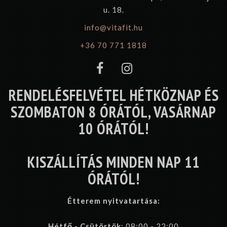
u. 18.
info@vitafit.hu
+36 70 771 1818
RENDELÉSFELVÉTEL HÉTKÖZNAP ÉS
SZOMBATON 8 ÓRÁTÓL, VASÁRNAP
10 ÓRÁTÓL!
KISZÁLLÍTÁS MINDEN NAP 11
ÓRÁTÓL!
Étterem nyitvatartása:
Hétfő - Csütörtök
: 08:00 - 22:00