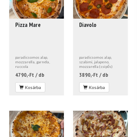
Pizza Mare
Diavolo
paradicsomos alap,
paradicsomos alap,
mozzarella, garnéla,
szalámi, jalapeno,
ruccola
mozzarella (csípős)
4790,-Ft
/ db
3890,-Ft
/ db
Kosárba
Kosárba