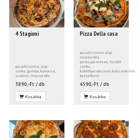
4 Stagioni
Pizza Della casa
paradicsomos alap,
mozzarella,
pesto,parmezán, füstölt
paradicsomos alap,
sonka,
sonka, gomba,kukorica,
koktélparadicsom,balzsamkrém,
szalámi, mozzarella
bazsalikom
3890,-Ft
/ db
4590,-Ft
/ db
Kosárba
Kosárba