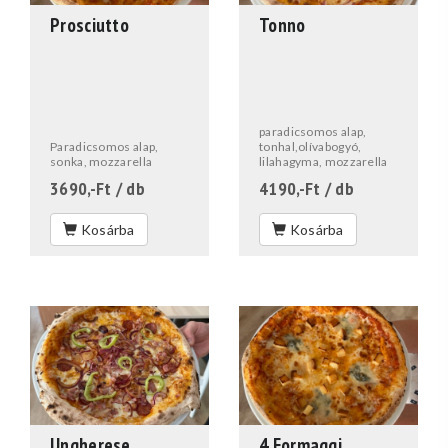
Prosciutto
Tonno
paradicsomos alap,
Paradicsomos alap,
tonhal,olívabogyó,
sonka, mozzarella
lilahagyma, mozzarella
3690,-Ft
/ db
4190,-Ft
/ db
Kosárba
Kosárba
Ungherese
4 Formaggi