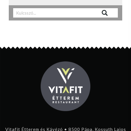
Vitafit Étterem és Kávézó • 8500 Pápa, Kossuth Lajos