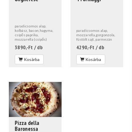
paradicsomos alap,
kolbász, bacon,hagyma,
paradicsomos alap,
csípős paprika,
mozzarella,gorgonzola,
mozzarella (csípős)
füstölt sajt, parmezán
3890,-Ft
/ db
4290,-Ft
/ db
Kosárba
Kosárba
Pizza della
Baronessa