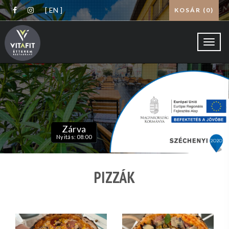
[ EN ]
KOSÁR (
0
)
Toggl
navig
Zárva
Nyitás: 08:00
PIZZÁK