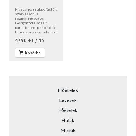
Mascarpone alap, füstölt
szarvassonka,
rozmaring pesto,
Gorgonzola, aszalt
paradicsom, pirított dió,
fehér szarvasgomba olaj
4790,-Ft
/ db
Kosárba
Előételek
Levesek
Főételek
Halak
Menük