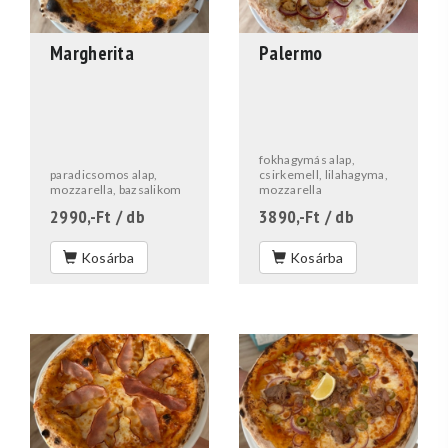
Margherita
Palermo
fokhagymás alap,
paradicsomos alap,
csirkemell, lilahagyma,
mozzarella, bazsalikom
mozzarella
2990,-Ft
/ db
3890,-Ft
/ db
Kosárba
Kosárba