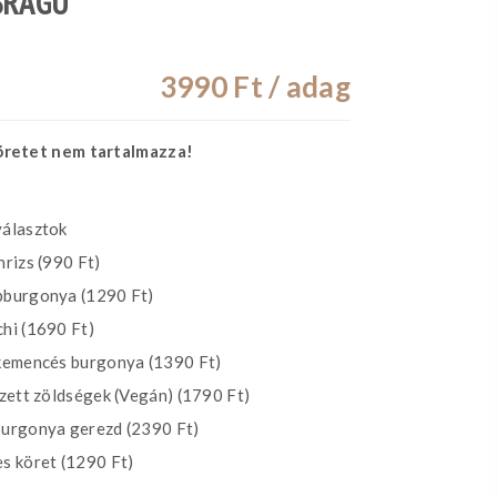
SRAGU
3990
Ft / adag
köretet nem tartalmazza!
álasztok
rizs (990 Ft)
burgonya (1290 Ft)
hi (1690 Ft)
kemencés burgonya (1390 Ft)
zett zöldségek (Vegán) (1790 Ft)
urgonya gerezd (2390 Ft)
s köret (1290 Ft)