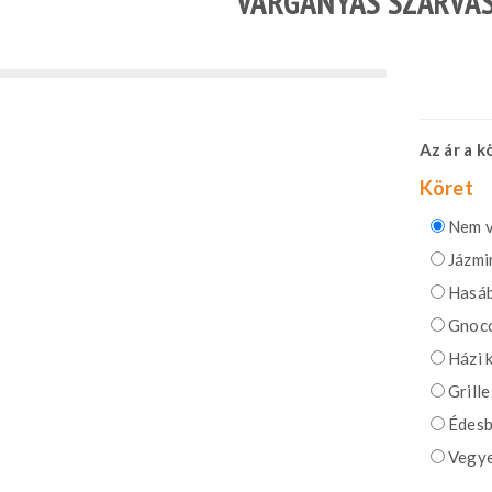
VARGÁNYÁS SZARVA
Az ár a 
Köret
Nem v
Jázmin
Hasáb
Gnocc
Házi 
Grille
Édesb
Vegye