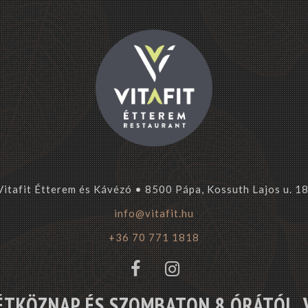
Vitafit Étterem és Kávézó • 8500 Pápa, Kossuth Lajos u. 18
info@vitafit.hu
+36 70 771 1818
ÉTKÖZNAP ÉS SZOMBATON 8 ÓRÁTÓL, 