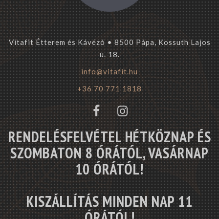
Vitafit Étterem és Kávézó • 8500 Pápa, Kossuth Lajos
u. 18.
info@vitafit.hu
+36 70 771 1818
RENDELÉSFELVÉTEL HÉTKÖZNAP ÉS
SZOMBATON 8 ÓRÁTÓL, VASÁRNAP
10 ÓRÁTÓL!
KISZÁLLÍTÁS MINDEN NAP 11
ÓRÁTÓL!