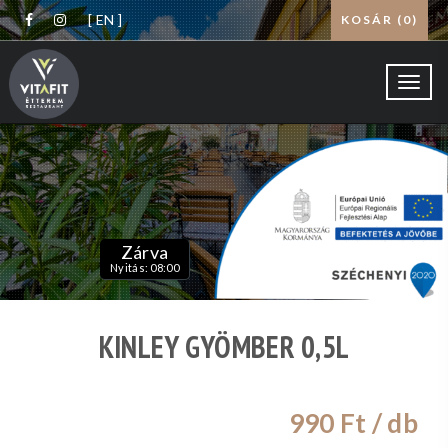
[ EN ]
KOSÁR (
0
)
Toggl
navig
Zárva
Nyitás: 08:00
KINLEY GYÖMBER 0,5L
990
Ft / db