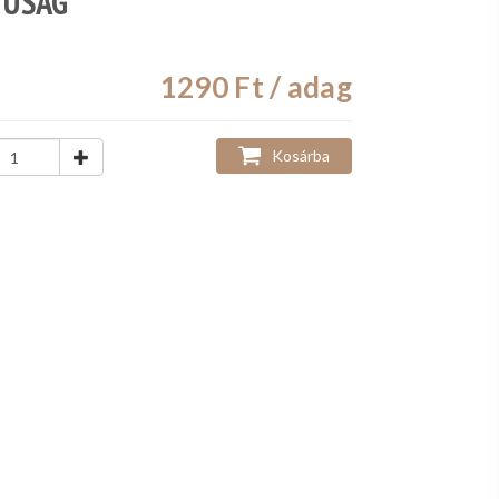
YÚSÁG
1290
Ft / adag
Kosárba