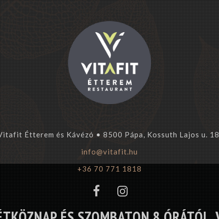
Vitafit Étterem és Kávézó • 8500 Pápa, Kossuth Lajos u. 18
info@vitafit.hu
+36 70 771 1818
ÉTKÖZNAP ÉS SZOMBATON 8 ÓRÁTÓL, 