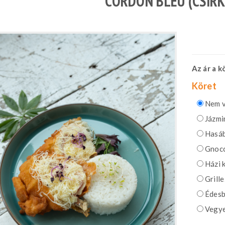
CORDON BLEU (CSIR
Az ár a 
Köret
Nem v
Jázmin
Hasáb
Gnocc
Házi 
Grille
Édesb
Vegye