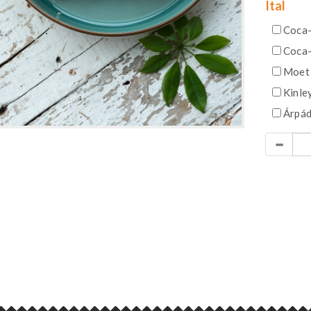
Ital
Coca- 
Coca-
Moet 
Kinley
Árpád 