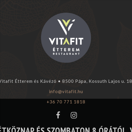
Vitafit Étterem és Kávézó • 8500 Pápa, Kossuth Lajos u. 18
info@vitafit.hu
+36 70 771 1818
ÉTKÖZNAP ÉS SZOMBATON 8 ÓRÁTÓL, 