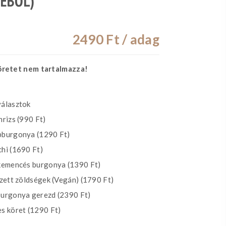
KÉBŐL)
2490
Ft / adag
köretet nem tartalmazza!
álasztok
rizs (990 Ft)
burgonya (1290 Ft)
hi (1690 Ft)
kemencés burgonya (1390 Ft)
zett zöldségek (Vegán) (1790 Ft)
urgonya gerezd (2390 Ft)
s köret (1290 Ft)