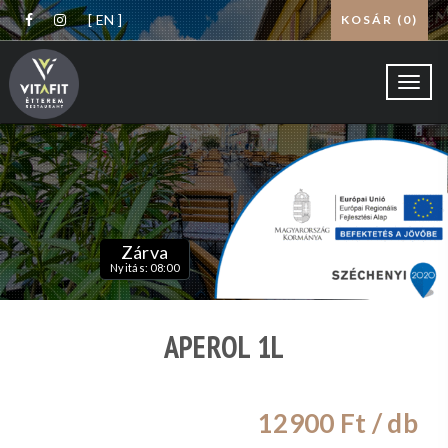
[ EN ]
KOSÁR (
0
)
Toggl
navig
Zárva
Nyitás: 08:00
APEROL 1L
12900
Ft / db