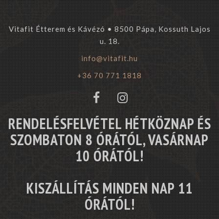
Vitafit Étterem és Kávézó • 8500 Pápa, Kossuth Lajos
u. 18.
info@vitafit.hu
+36 70 771 1818
RENDELÉSFELVÉTEL HÉTKÖZNAP ÉS
SZOMBATON 8 ÓRÁTÓL, VASÁRNAP
10 ÓRÁTÓL!
KISZÁLLÍTÁS MINDEN NAP 11
ÓRÁTÓL!