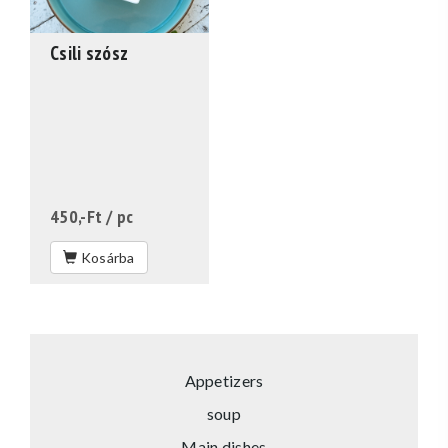
Csili szósz
450,-Ft
/ pc
Kosárba
Appetizers
soup
Main dishes