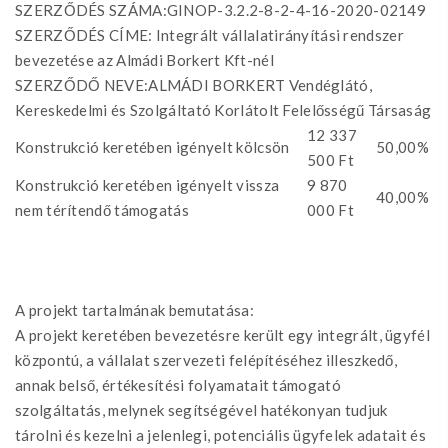
SZERZŐDÉS SZÁMA:GINOP-3.2.2-8-2-4-16-2020-02149
SZERZŐDÉS CÍME: Integrált vállalatirányítási rendszer
bevezetése az Almádi Borkert Kft-nél
SZERZŐDŐ NEVE:ALMÁDI BORKERT Vendéglátó,
Kereskedelmi és Szolgáltató Korlátolt Felelősségű Társaság
12 337
Konstrukció keretében igényelt kölcsön
50,00%
500 Ft
Konstrukció keretében igényelt vissza
9 870
40,00%
nem térítendő támogatás
000 Ft
A projekt tartalmának bemutatása:
A projekt keretében bevezetésre került egy integrált, ügyfél
központú, a vállalat szervezeti felépítéséhez illeszkedő,
annak belső, értékesítési folyamatait támogató
szolgáltatás, melynek segítségével hatékonyan tudjuk
tárolni és kezelni a jelenlegi, potenciális ügyfelek adatait és