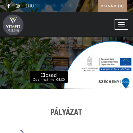
[ HU ]
KOSÁR (
0
)
Toggl
navig
Closed
Opening time: 08:00
PÁLYÁZAT