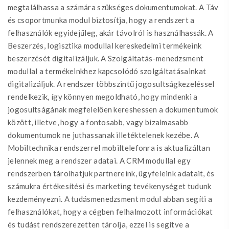
megtalálhassa a számára szükséges dokumentumokat. A Táv
és csoportmunka modul biztosítja, hogy a rendszert a
felhasználók egyidejűleg, akár távolról is használhassák. A
Beszerzés, logisztika modullal kereskedelmi termékeink
beszerzését digitalizáljuk. A Szolgáltatás-menedzsment
modullal a termékeinkhez kapcsolódó szolgáltatásainkat
digitalizáljuk. A rendszer többszintű jogosultságkezeléssel
rendelkezik, így könnyen megoldható, hogy mindenki a
jogosultságának megfelelően kereshessen a dokumentumok
között, illetve, hogy a fontosabb, vagy bizalmasabb
dokumentumok ne juthassanak illetéktelenek kezébe. A
Mobiltechnika rendszerrel mobiltelefonra is aktualizáltan
jelennek meg a rendszer adatai. A CRM modullal egy
rendszerben tárolhatjuk partnereink, ügyfeleink adatait, és
számukra értékesítési és marketing tevékenységet tudunk
kezdeményezni. A tudásmenedzsment modul abban segíti a
felhasználókat, hogy a cégben felhalmozott információkat
és tudást rendszerezetten tárolja, ezzel is segítve a