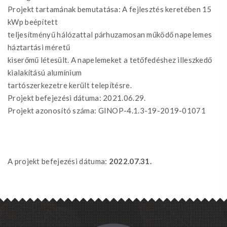
Projekt tartamának bemutatása: A fejlesztés keretében 15
kWp beépített
teljesítményű hálózattal párhuzamosan működő napelemes
háztartási méretű
kiserőmű létesült. A napelemeket a tetőfedéshez illeszkedő
kialakítású alumínium
tartószerkezetre került telepítésre.
Projekt befejezési dátuma: 2021.06.29.
Projekt azonosító száma: GINOP-4.1.3-19-2019-01071
A projekt befejezési dátuma:
2022.07.31.