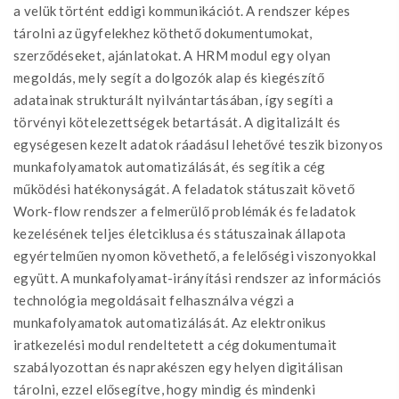
a velük történt eddigi kommunikációt. A rendszer képes
tárolni az ügyfelekhez köthető dokumentumokat,
szerződéseket, ajánlatokat. A HRM modul egy olyan
megoldás, mely segít a dolgozók alap és kiegészítő
adatainak strukturált nyilvántartásában, így segíti a
törvényi kötelezettségek betartását. A digitalizált és
egységesen kezelt adatok ráadásul lehetővé teszik bizonyos
munkafolyamatok automatizálását, és segítik a cég
működési hatékonyságát. A feladatok státuszait követő
Work-flow rendszer a felmerülő problémák és feladatok
kezelésének teljes életciklusa és státuszainak állapota
egyértelműen nyomon követhető, a felelőségi viszonyokkal
együtt. A munkafolyamat-irányítási rendszer az információs
technológia megoldásait felhasználva végzi a
munkafolyamatok automatizálását. Az elektronikus
iratkezelési modul rendeltetett a cég dokumentumait
szabályozottan és naprakészen egy helyen digitálisan
tárolni, ezzel elősegítve, hogy mindig és mindenki