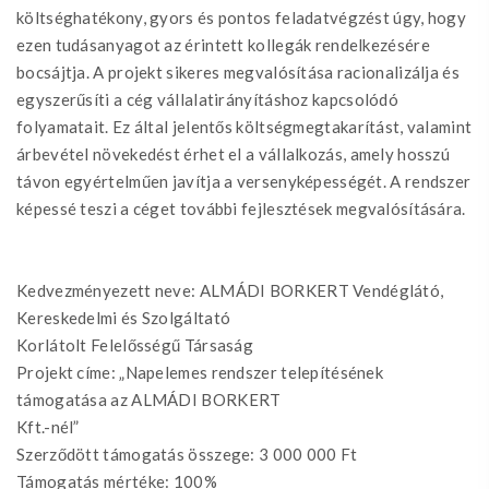
költséghatékony, gyors és pontos feladatvégzést úgy, hogy
ezen tudásanyagot az érintett kollegák rendelkezésére
bocsájtja. A projekt sikeres megvalósítása racionalizálja és
egyszerűsíti a cég vállalatirányításhoz kapcsolódó
folyamatait. Ez által jelentős költségmegtakarítást, valamint
árbevétel növekedést érhet el a vállalkozás, amely hosszú
távon egyértelműen javítja a versenyképességét. A rendszer
képessé teszi a céget további fejlesztések megvalósítására.
Kedvezményezett neve: ALMÁDI BORKERT Vendéglátó,
Kereskedelmi és Szolgáltató
Korlátolt Felelősségű Társaság
Projekt címe: „Napelemes rendszer telepítésének
támogatása az ALMÁDI BORKERT
Kft.-nél”
Szerződött támogatás összege: 3 000 000 Ft
Támogatás mértéke: 100%